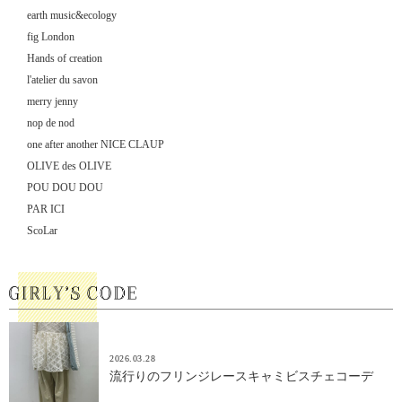
earth music&ecology
fig London
Hands of creation
l'atelier du savon
merry jenny
nop de nod
one after another NICE CLAUP
OLIVE des OLIVE
POU DOU DOU
PAR ICI
ScoLar
2026.03.28
流行りのフリンジレースキャミビスチェコーデ