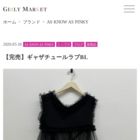
toggl
ホーム
ブランド
AS KNOW AS PINKY
2026.05.10
AS KNOW AS PINKY
トップス
ブログ
新商品
【完売】ギャザチュールラブBL