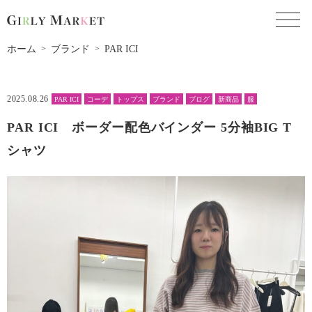
toggl
ホーム
ブランド
PAR ICI
2025.08.26
PAR ICI
コーデ
トップス
ブランド
ブログ
新商品
服
PAR ICI ボーダー配色バインダー 5分袖BIG T
シャツ