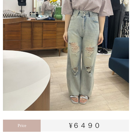
¥６４９０
Price