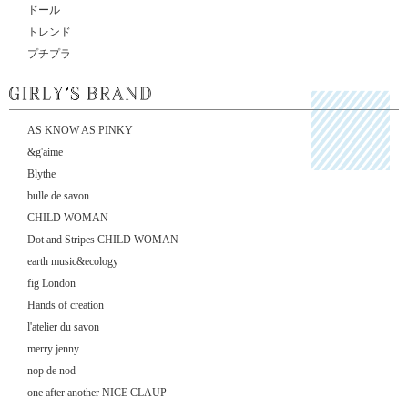
ドール
トレンド
プチプラ
AS KNOW AS PINKY
&g'aime
Blythe
bulle de savon
CHILD WOMAN
Dot and Stripes CHILD WOMAN
earth music&ecology
fig London
Hands of creation
l'atelier du savon
merry jenny
nop de nod
one after another NICE CLAUP