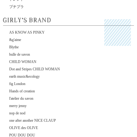
プチプラ
AS KNOW AS PINKY
&g'aime
Blythe
bulle de savon
CHILD WOMAN
Dot and Stripes CHILD WOMAN
earth music&ecology
fig London
Hands of creation
l'atelier du savon
merry jenny
nop de nod
one after another NICE CLAUP
OLIVE des OLIVE
POU DOU DOU