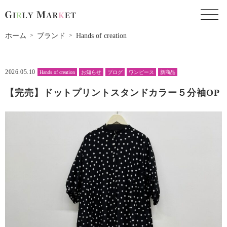
toggl
ホーム
ブランド
Hands of creation
2026.05.10
Hands of creation
お知らせ
ブログ
ワンピース
新商品
【完売】ドットプリントスタンドカラー５分袖OP