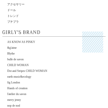
アクセサリー
ドール
トレンド
プチプラ
AS KNOW AS PINKY
&g'aime
Blythe
bulle de savon
CHILD WOMAN
Dot and Stripes CHILD WOMAN
earth music&ecology
fig London
Hands of creation
l'atelier du savon
merry jenny
nop de nod