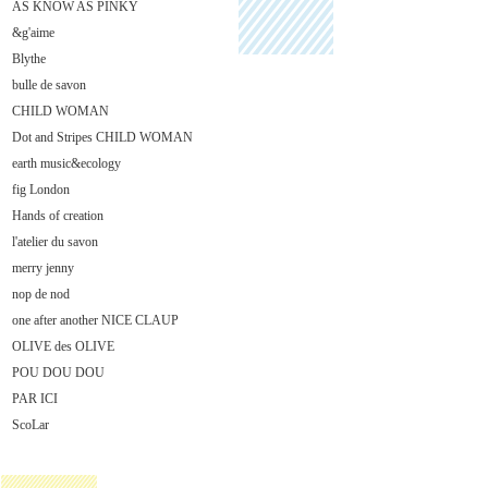
AS KNOW AS PINKY
&g'aime
Blythe
bulle de savon
CHILD WOMAN
Dot and Stripes CHILD WOMAN
earth music&ecology
fig London
Hands of creation
l'atelier du savon
merry jenny
nop de nod
one after another NICE CLAUP
OLIVE des OLIVE
POU DOU DOU
PAR ICI
ScoLar