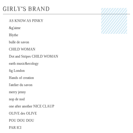
AS KNOW AS PINKY
&g'aime
Blythe
bulle de savon
CHILD WOMAN
Dot and Stripes CHILD WOMAN
earth music&ecology
fig London
Hands of creation
l'atelier du savon
merry jenny
nop de nod
one after another NICE CLAUP
OLIVE des OLIVE
POU DOU DOU
PAR ICI