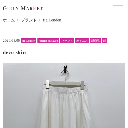
toggl
ホーム
ブランド
fig London
2025.08.06
fig London
l'atelier du savon
ブランド
ボトムス
新商品
服
deco skirt