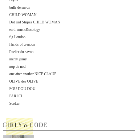
Blythe
bulle de savon
CHILD WOMAN
Dot and Stripes CHILD WOMAN
earth music&ecology
fig London
Hands of creation
l'atelier du savon
merry jenny
nop de nod
one after another NICE CLAUP
OLIVE des OLIVE
POU DOU DOU
PAR ICI
ScoLar