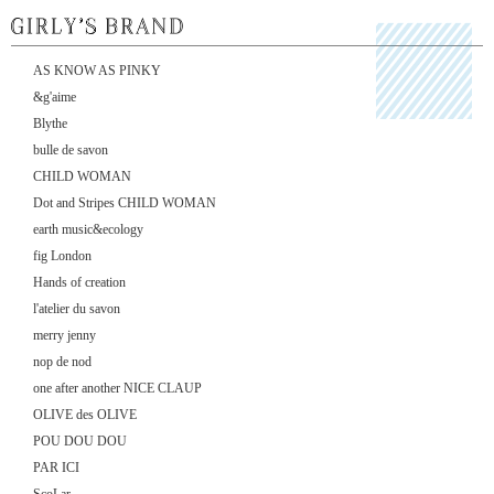
AS KNOW AS PINKY
&g'aime
Blythe
bulle de savon
CHILD WOMAN
Dot and Stripes CHILD WOMAN
earth music&ecology
fig London
Hands of creation
l'atelier du savon
merry jenny
nop de nod
one after another NICE CLAUP
OLIVE des OLIVE
POU DOU DOU
PAR ICI