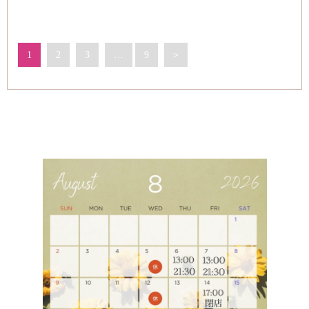
1
2
3
…
9
＞