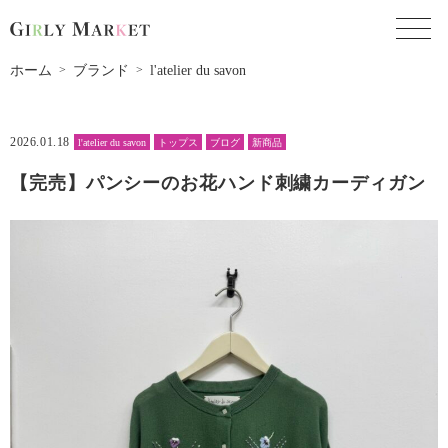
toggl
ホーム
ブランド
l'atelier du savon
2026.01.18
l'atelier du savon
トップス
ブログ
新商品
【完売】パンシーのお花ハンド刺繍カーディガン