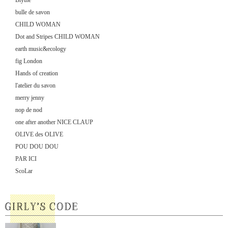
Blythe
bulle de savon
CHILD WOMAN
Dot and Stripes CHILD WOMAN
earth music&ecology
fig London
Hands of creation
l'atelier du savon
merry jenny
nop de nod
one after another NICE CLAUP
OLIVE des OLIVE
POU DOU DOU
PAR ICI
ScoLar