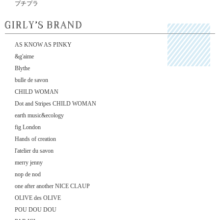
プチプラ
AS KNOW AS PINKY
&g'aime
Blythe
bulle de savon
CHILD WOMAN
Dot and Stripes CHILD WOMAN
earth music&ecology
fig London
Hands of creation
l'atelier du savon
merry jenny
nop de nod
one after another NICE CLAUP
OLIVE des OLIVE
POU DOU DOU