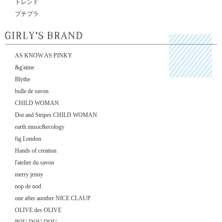
トレンド
プチプラ
AS KNOW AS PINKY
&g'aime
Blythe
bulle de savon
CHILD WOMAN
Dot and Stripes CHILD WOMAN
earth music&ecology
fig London
Hands of creation
l'atelier du savon
merry jenny
nop de nod
one after another NICE CLAUP
OLIVE des OLIVE