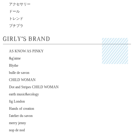
アクセサリー
ドール
トレンド
プチプラ
AS KNOW AS PINKY
&g'aime
Blythe
bulle de savon
CHILD WOMAN
Dot and Stripes CHILD WOMAN
earth music&ecology
fig London
Hands of creation
l'atelier du savon
merry jenny
nop de nod