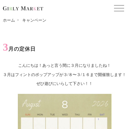
toggl
ホーム
キャンペーン
3
月の定休日
こんにちは！あっと言う間に３月になりましたね！
３月はフィントのポップアップが３/８〜３/１６まで開催致します！
ぜひ遊びにいらして下さい！！