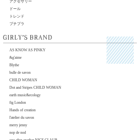
アクセサリー
ドール
トレンド
プチプラ
AS KNOW AS PINKY
&g'aime
Blythe
bulle de savon
CHILD WOMAN
Dot and Stripes CHILD WOMAN
earth music&ecology
fig London
Hands of creation
l'atelier du savon
merry jenny
nop de nod