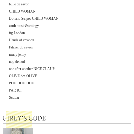
bulle de savon
CHILD WOMAN
Dot and Stripes CHILD WOMAN
earth music&ecology
fig London
Hands of creation
l'atelier du savon
merry jenny
nop de nod
one after another NICE CLAUP
OLIVE des OLIVE
POU DOU DOU
PAR ICI
ScoLar