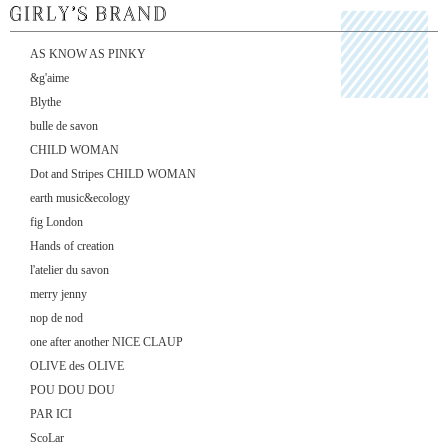
AS KNOW AS PINKY
&g'aime
Blythe
bulle de savon
CHILD WOMAN
Dot and Stripes CHILD WOMAN
earth music&ecology
fig London
Hands of creation
l'atelier du savon
merry jenny
nop de nod
one after another NICE CLAUP
OLIVE des OLIVE
POU DOU DOU
PAR ICI
ScoLar